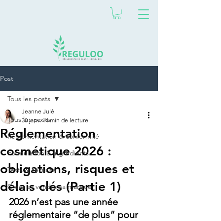
Post
Tous les posts
Jeanne Julé
Tous les posts
30 janv.
14 min de lecture
Réglementation
Réglementation & conformité
cosmétique 2026 :
Formulation & ingrédients
obligations, risques et
Tests & sécurité
délais clés (Partie 1)
Créer et vendre sa marque
2026 n’est pas une année 
réglementaire “de plus” pour 