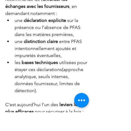
échanges avec les fournisseurs
, en 
demandant notamment :
une 
déclaration explicite
 sur la 
présence ou l’absence de PFAS 
dans les matières premières,
une 
distinction claire
 entre PFAS 
intentionnellement ajoutés et 
impuretés éventuelles,
les 
bases techniques
 utilisées pour 
étayer ces déclarations(approche 
analytique, seuils internes, 
données fournisseur, limites de 
détection).
C’est aujourd’hui l’un des 
leviers les 
plus efficaces
 pour sécuriser à la fois :
la 
conformité réglementaire
,
et la 
crédibilité de la marque
 en 