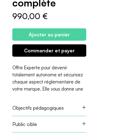
complète
Prix
990,00 €
Ajouter au panier
Commander et payer
Offre Experte pour devenir
totalement autonome et sécurisez
chaque aspect réglementaire de
votre marque. Elle vous donne une
méthode complète et
opérationnelle pour maîtriser
Objectifs pédagogiques
l’essentiel avant lancement :
structurer un DIP cohérent et
Maîtriser complètement le DIP
Public cible
exploitable, construire un
et sa structure
étiquetage conforme à la
Créer des étiquettes
Marques cosmétiques en