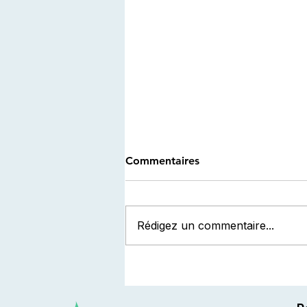
Commentaires
Rédigez un commentaire...
Interdiction des PFAS en
cosmétique : ce que prévoit
la loi française