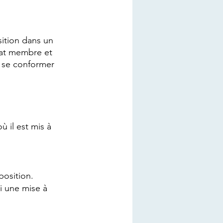
sition dans un 
tat membre et 
e se conformer 
 il est mis à 
position.
i une mise à 