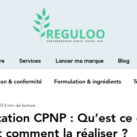
re
Services
Lancer ma marque
Blog
on & conformité
Formulation & ingrédients
T
23
3 min de lecture
ication CPNP : Qu’est ce
t comment la réaliser ?