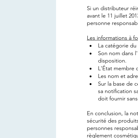
Si un distributeur r
avant le 11 juillet 2
personne responsable
Les informations à fo
La catégorie du
Son nom dans l'
disposition.
L'État membre da
Les nom et adres
Sur la base de c
sa notification 
doit fournir sans
En conclusion, la not
sécurité des produit
personnes responsabl
règlement cosmétique