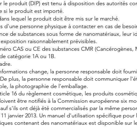
r le produit (DIP) est tenu à disposition des autorités c
e si le produit est importé.
ns lequel le produit doit être mis sur le marché.
 d'une personne physique à contacter en cas de besoi
nce de substances sous forme de nanomatériaux, leur ide
'exposition raisonnablement prévisibles.
uméro CAS ou CE des substances CMR (Cancérogènes, 
de catégorie 1A ou 1B.
adre.
informations change, la personne responsable doit fournir
. De plus, la personne responsable doit communiquer l'é
isible, la photographie de l'emballage.
ticle 16 du règlement cosmétique, les produits cosméti
ivent être notifiés à la Commission européenne six mois
sauf s'ils ont déjà été commercialisés par la même perso
11 janvier 2013. Un manuel d'utilisation spécifique pour l
ques contenant des nanomatériaux est disponible sur le