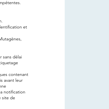
ompétentes.
n.
ntification et 
Mutagènes, 
 sans délai 
tiquetage 
ques contenant 
 avant leur 
nne 
a notification 
 site de 