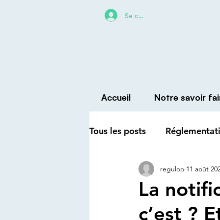
Se connecter
Accueil
Notre savoir fai
Tous les posts
Réglementati
reguloo
11 août 20
Créer et vendre sa marque
La notif
c’est ? E