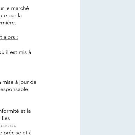
ur le marché 
ate par la 
rnière.
 alors :
 il est mis à 
 mise à jour de 
 responsable 
formité et la 
 Les 
nces du 
 précise et à 