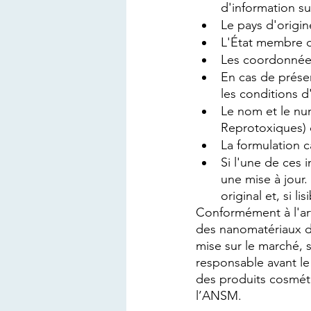
d'information su
Le pays d'origin
L'État membre da
Les coordonnées
En cas de prése
les conditions d
Le nom et le n
Reprotoxiques) 
La formulation c
Si l'une de ces 
une mise à jour
original et, si l
Conformément à l'ar
des nanomatériaux do
mise sur le marché, 
responsable avant le 
des produits cosméti
l’ANSM.