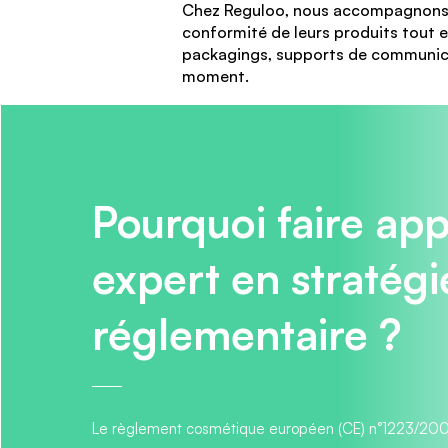
Chez Reguloo, nous accompagnons l
conformité de leurs produits tout e
packagings, supports de communica
moment.
Pourquoi faire app
expert en stratégi
réglementaire ?
Le règlement cosmétique européen (CE) n°1223/2009 