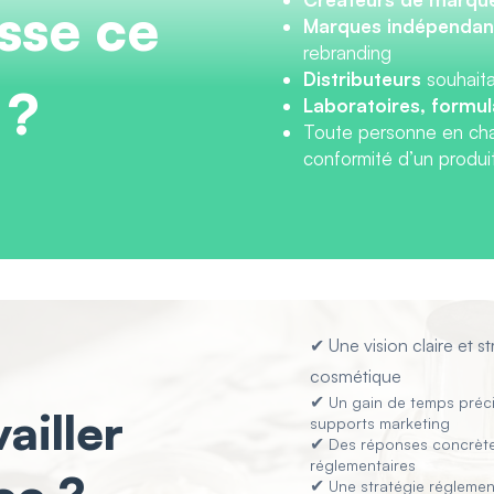
sse ce
Marques indépendan
rebranding
Distributeurs
souhait
 ?
Laboratoires, formul
Toute personne en cha
conformité d’un produ
✔
Une vision claire et 
cosmétique
✔
Un gain de temps précie
ailler
supports marketing
✔
Des réponses concrète
réglementaires
✔
Une stratégie réglemen