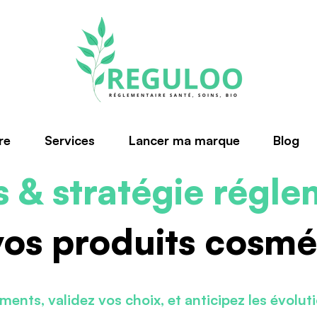
re
Services
Lancer ma marque
Blog
s & stratégie régle
vos produits cosmé
ments, validez vos choix, et anticipez les évolut