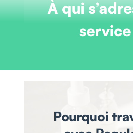
À qui s’adre
service
Pourquoi trav