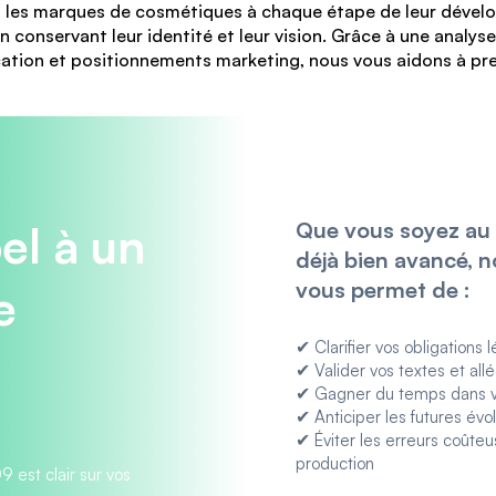
es marques de cosmétiques à chaque étape de leur dévelo
n conservant leur identité et leur vision. Grâce à une analys
tion et positionnements marketing, nous vous aidons à pre
Que vous soyez au 
el à un
déjà bien avancé,
vous permet de :
e
✔
Clarifier vos obligations 
✔
Valider vos textes et all
✔
Gagner du temps dans v
✔
Anticiper les futures évo
✔
Éviter les erreurs coûte
production
est clair sur vos