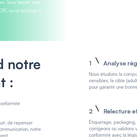
exe. Vous lancer sans
CCRF, ou un blocage à
 notre
1
Analyse rég
Nous étudions la compos
 :
sensibles, la cible (adu
pour garantir une bonne
conformité
2
Relecture e
Étiquetage, packaging, 
uit, de repenser
corrigeons ou validons 
communication, notre
conformité avec la lég
ment.