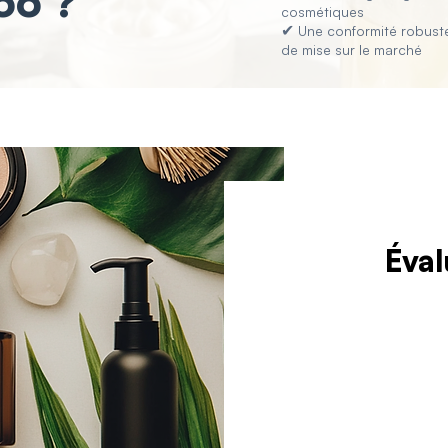
oo ?
cosmétiques
✔
Une conformité robuste
de mise sur le marché
Éval