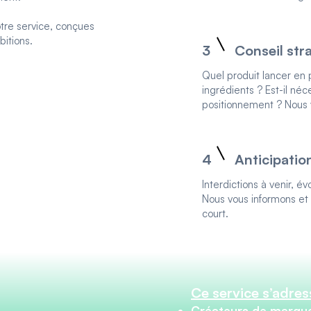
tre service, conçues
bitions.
3
Conseil str
Quel produit lancer en 
ingrédients ? Est-il néc
positionnement ? Nous v
4
Anticipatio
Interdictions à venir, 
Nous vous informons et 
court.
Ce service s’adress
Créateurs de marq