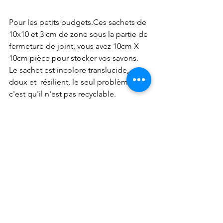
Pour les petits budgets.Ces sachets de 
10x10 et 3 cm de zone sous la partie de 
fermeture de joint, vous avez 10cm X  
10cm pièce pour stocker vos savons.
Le sachet est incolore translucide, 
doux et  résilient, le seul problème 
c'est qu'il n'est pas recyclable.  
L'avantage c'est la bonne étanchéité, 
étanche à la poussière et à l'humidité.  
Tarif de 0,03 ct par sachet.
Vous pouvez créer des étiquettes 
adhésives avec le budget restant. 