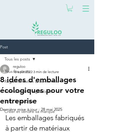
Post
Tous les posts
reguloo
Tous les posts
15 août 2022
3 min de lecture
8 idées d'emballages
Réglementation & conformité
écologiques pour votre
Formulation & ingrédients
entreprise
Tests & sécurité
Dernière mise à jour :
28 mai 2025
Créer et vendre sa marque
Les emballages fabriqués 
à partir de matériaux 