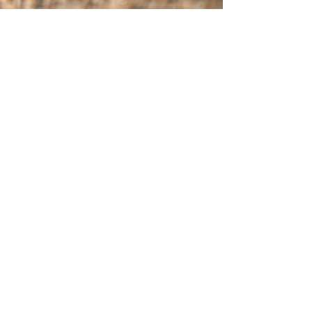
10 juil. 2025
5 min de lecture
CBD : le revers d’un
succès fulgurant
Le CBD est partout, mais sa promesse de
bien-être masque parfois des risques
graves. Substances interdites,
intoxications, flou réglementaire : cet
article fait le point sur une vigilance
devenue urgente.