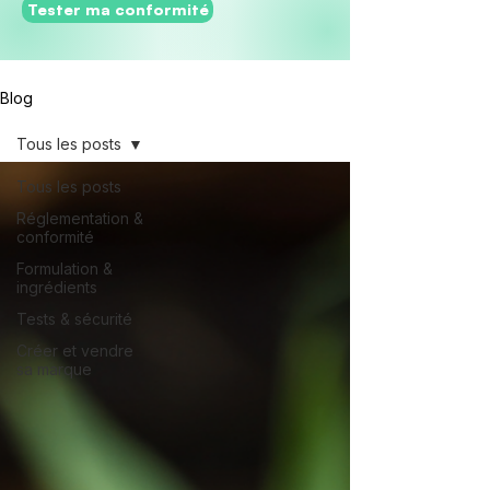
Tester ma conformité
Blog
Tous les posts
Tous les posts
Réglementation &
conformité
Formulation &
ingrédients
Tests & sécurité
Créer et vendre
sa marque