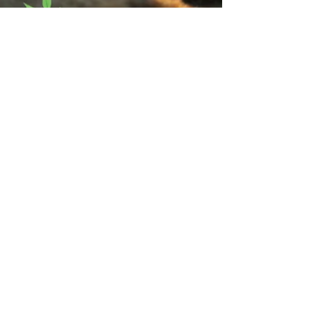
13 mai 2025
9 min de lecture
Filtres solaires & SPF :
tout comprendre pour
mieux formuler et mieux
choisir
☀️ Filtres solaires, SPF, UVA, UVB, tests
réglementaires… Difficile de s’y retrouver ?
Cet article vous aide à comprendre les
enjeux, les types de filtres, les règles
d’étiquetage et les bonnes pratiques pour
formuler (ou choisir) un solaire efficace,
sûr et conforme. Un indispensable pour les