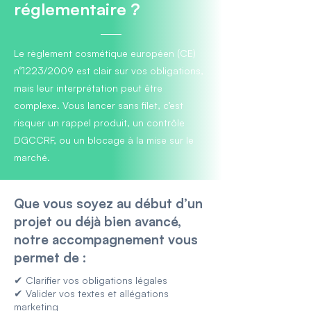
réglementaire ?
Le règlement cosmétique européen (CE)
n°1223/2009 est clair sur vos obligations,
mais leur interprétation peut être
complexe. Vous lancer sans filet, c’est
risquer un rappel produit, un contrôle
DGCCRF, ou un blocage à la mise sur le
marché.
Que vous soyez au début d’un
projet ou déjà bien avancé,
notre accompagnement vous
permet de :
✔
Clarifier vos obligations légales
✔
Valider vos textes et allégations
marketing