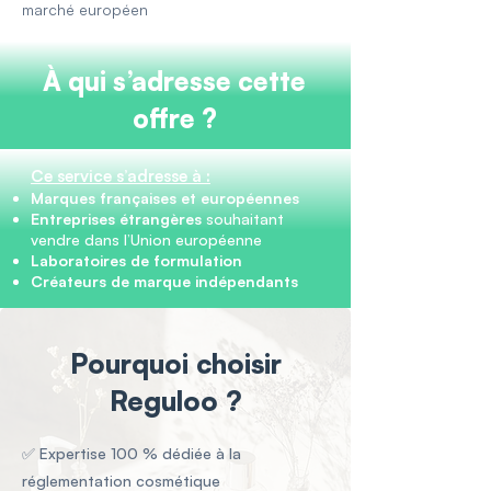
marché européen
À qui s’adresse cette
offre ?
Ce service s’adresse à :
Marques françaises et européennes
Entreprises étrangères
souhaitant
vendre dans l’Union européenne
Laboratoires de formulation
Créateurs de marque indépendants
Pourquoi choisir
Reguloo ?
✅ Expertise 100 % dédiée à la
réglementation cosmétique