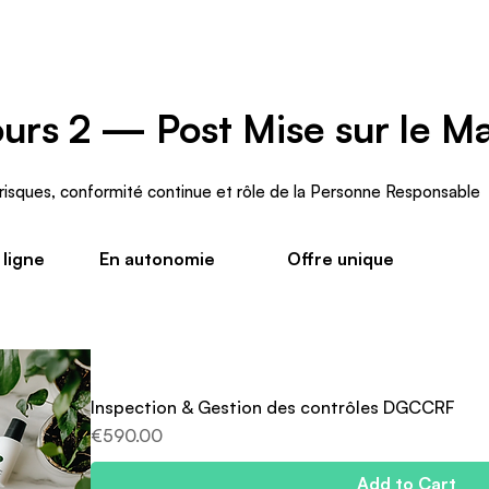
urs 2 — Post Mise sur le M
risques, conformité continue et rôle de la Personne Responsable
ligne
En autonomie
Offre unique
Inspection & Gestion des contrôles DGCCRF
Price
€590.00
Add to Cart