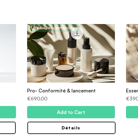
La plus recommandée
Pro- Conformité & lancement
Esse
Price
Price
€690.00
€390
Add to Cart
Détails