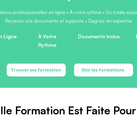
tions professionnelles en ligne • À votre rythme • En totale aut
Recevez vos documents et supports • Gagnez en expertise
n Ligne
À Votre
Documents Inclus
Rythme
Trouver ma formation
Voir les formations
lle Formation Est Faite Pour