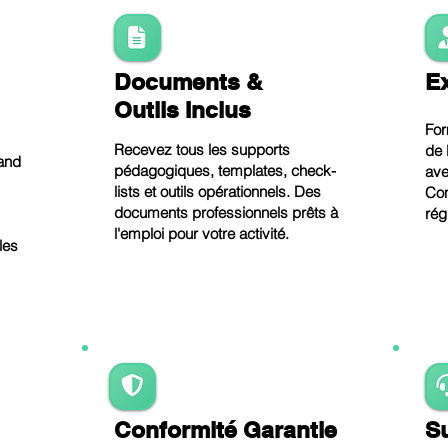
Documents &
E
Outils Inclus
For
Recevez tous les supports
de 
and
pédagogiques, templates, check-
ave
lists et outils opérationnels. Des
Con
documents professionnels prêts à
rég
l'emploi pour votre activité.
les
Conformité Garantie
S