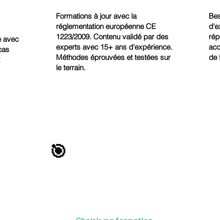
Formations à jour avec la
Bes
réglementation européenne CE
d'e
1223/2009. Contenu validé par des
rép
e avec
experts avec 15+ ans d'expérience.
acc
cas
Méthodes éprouvées et testées sur
de 
le terrain.
🎯
Résultat Garanti
ormation, vous serez autonome sur votre conformité réglementaire
aveuglément de prestataires coûteux.