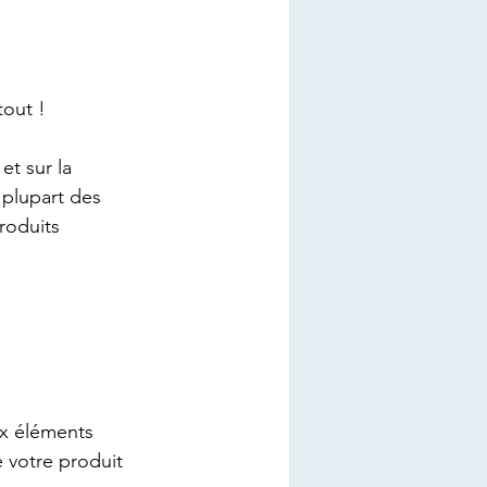
tout !
t sur la 
 plupart des 
roduits 
x éléments 
e votre produit 