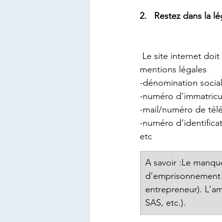
2.   Restez dans la lé
 Le site internet doit comporter certaines informations, qui seront regroupées dans les 
mentions légales 
-dénomination social
-numéro d’immatricul
-mail/numéro de télé
-numéro d’identifica
etc
A savoir :Le manque
d'emprisonnement e
entrepreneur). L'am
SAS, etc.).