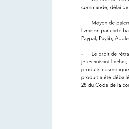
commande, délai de l
-      
Moyen de paieme
livraison par carte b
Paypal, Paylib, App
-      
Le droit de rét
jours suivant l'achat
produits cosmétiques 
produit a été déballé
28 du Code de la c