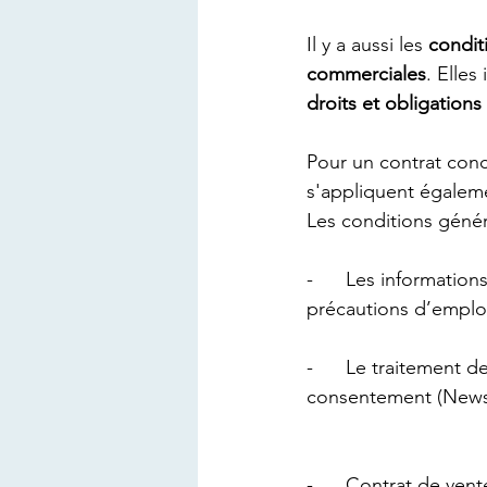
Il y a aussi 
les 
condit
commerciales
. Elles
droits et obligations 
Pour un contrat conc
s'appliquent égaleme
Les conditions génér
-      
Les informations 
précautions d’emplo
-      
Le traitement de
consentement (Newsl
-      
Contrat de vente