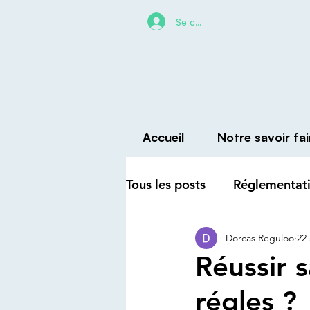
Se connecter
Accueil
Notre savoir fai
Tous les posts
Réglementati
Dorcas Reguloo
22
Créer et vendre sa marque
Réussir 
régles ?