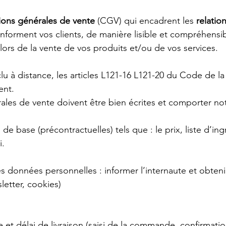
ions générales de vente 
(CGV) qui encadrent les 
relation
 informent vos clients, de manière lisible et compréhensib
lors de la vente de vos produits et/ou de vos services.
lu à distance, les articles L121-16 L121-20 du Code de 
nt. 
ales de vente doivent être bien écrites et comporter n
de base (précontractuelles) tels que : le prix, liste d’ing
i.
s données personnelles : informer l’internaute et obteni
etter, cookies)
 et délai de livraison (saisi de la commande, confirmatio