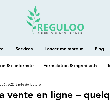
re
Services
Lancer ma marque
Blog
on & conformité
Formulation & ingrédients
T
 août 2022
3 min de lecture
sa vente en ligne – quel