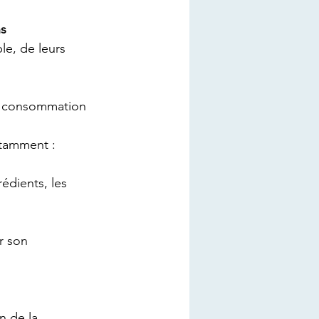
s 
le, de leurs 
la consommation 
otamment :
rédients, les 
r son 
n de la 